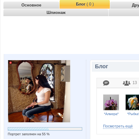
Блог
( 0 )
Основное
Др
Шпионаж
Блог
13
*Алмера*
*Рыбка
Посмотреть ещё
Портрет заполнен на 55 %