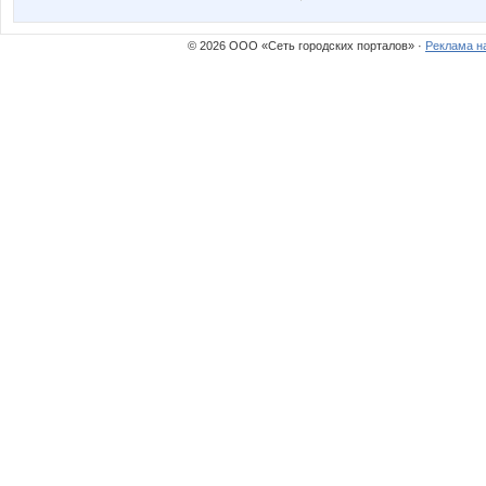
комсомолочка
козерож
© 2026 ООО «Сеть городских порталов» ·
Реклама н
Копилка
Кр
ОксЕния
Роз
Червонная дама