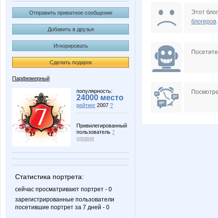
Juf
Lonza
Этот блог
Отправить приватное сообщение
блогеров
.
Добавить в друзья
Игнорировать
ORUDZHEK
Pugovk
Посетит
Сделать подарок
Парфюмерный
XMSX
belka
популярность:
Посмотре
24000 место
рейтинг
2007
?
Привилегированный
пользователь
7
ivolga777
jade
уровня
Статистика портрета:
oksambat
primula
сейчас просматривают портрет - 0
зарегистрированные пользователи
посетившие портрет за 7 дней - 0